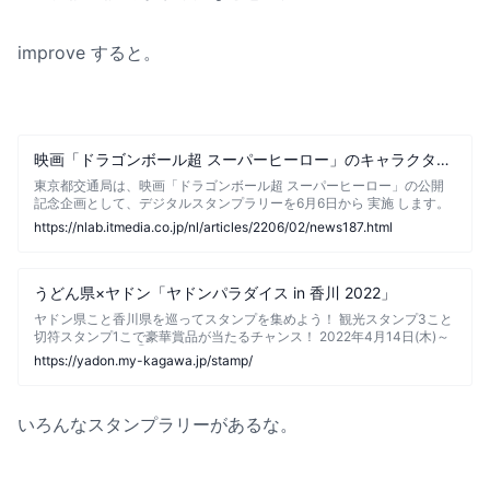
improve すると。
映画「ドラゴンボール超 スーパーヒーロー」のキャラクターが車内広告をジャック！ 都営大江戸線で6月6日から運行
東京都交通局は、映画「ドラゴンボール超 スーパーヒーロー」の公開
記念企画として、デジタルスタンプラリーを6月6日から 実施 します。
映画「ドラゴンボール超 スーパーヒーロー」の公開を記念するデジタ
https://nlab.itmedia.co.jp/nl/articles/2206/02/news187.html
ルスタンプラリーを実施（画像：東京都交通局、以下同） ...
うどん県×ヤドン「ヤドンパラダイス in 香川 2022」
ヤドン県こと香川県を巡ってスタンプを集めよう！ 観光スタンプ3こと
切符スタンプ1こで豪華賞品が当たるチャンス！ 2022年4月14日(木)～
12月31日（土） ①対象施設で配布しているリーフレット「ヤドンとい
https://yadon.my-kagawa.jp/stamp/
っしょ！香川めぐり旅」をゲットしよう！（本ページ下部からもダウン
ロードできます。） ...
いろんなスタンプラリーがあるな。